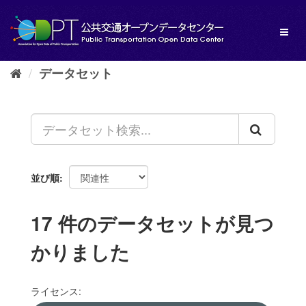
ス
キ
Toggl
ッ
naviga
プ
し
データセット
て
内
容
へ
並び順
17 件のデータセットが見つ
かりました
ライセンス: