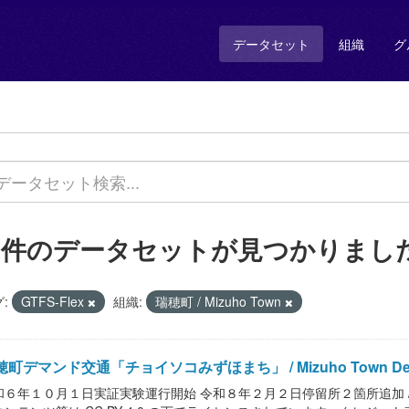
データセット
組織
グ
1 件のデータセットが見つかりまし
:
GTFS-Flex
組織:
瑞穂町 / Mizuho Town
町デマンド交通「チョイソコみずほまち」 / Mizuho Town Demand 
６年１０月１日実証実験運行開始 令和８年２月２日停留所２箇所追加 / Mizuho Tow