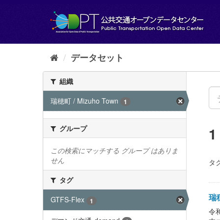
ス
キ
ッ
プ
し
て
データセット
内
容
組織
へ
瑞穂町 / Mizuho Town
1
グループ
この検索にマッチする グループ はありま
せん
タグ
タグ
瑞穂
GTFS-Flex
1
令和