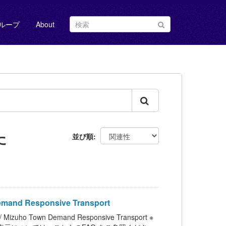
ループ
About
た
並び順
Responsive Transport
n Demand Responsive Transport ※