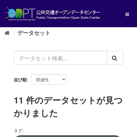
ス
キ
Toggl
ッ
naviga
プ
し
データセット
て
内
容
へ
並び順
11 件のデータセットが見つ
かりました
タグ: