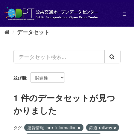
ス
キ
Toggl
ッ
naviga
プ
し
データセット
て
内
容
へ
並び順
1 件のデータセットが見つ
かりました
タグ:
運賃情報-fare_information
鉄道-railway