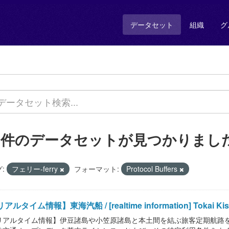
データセット
組織
グ
1 件のデータセットが見つかりまし
:
フェリー-ferry
フォーマット:
Protocol Buffers
アルタイム情報】東海汽船 / [realtime information] Tokai Kisen
リアルタイム情報】伊豆諸島や小笠原諸島と本土間を結ぶ旅客定期航路を