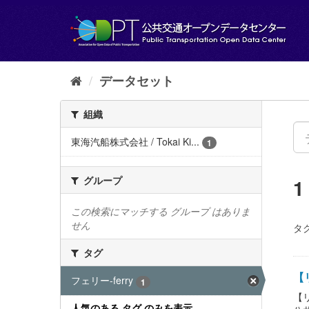
ス
キ
ッ
プ
し
て
データセット
内
容
組織
へ
東海汽船株式会社 / Tokai Ki...
1
グループ
この検索にマッチする グループ はありま
せん
タグ
タグ
【リ
フェリー-ferry
1
【
人気のある タグ のみを表示