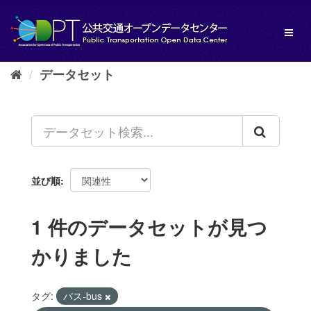
ス
キ
Toggl
ッ
naviga
プ
し
データセット
て
内
容
へ
並び順
1 件のデータセットが見つ
かりました
タグ:
バス-bus