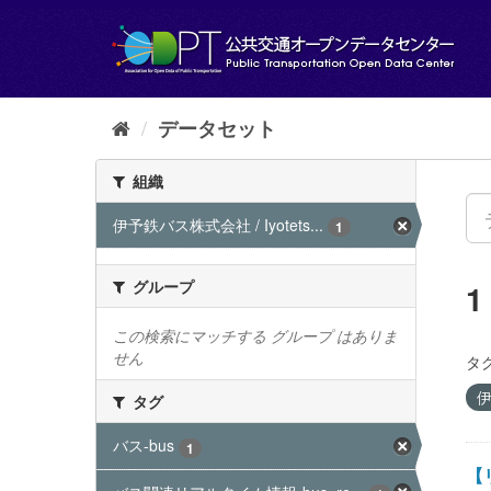
ス
キ
ッ
プ
し
て
データセット
内
容
組織
へ
伊予鉄バス株式会社 / Iyotets...
1
グループ
この検索にマッチする グループ はありま
せん
タグ
伊
タグ
バス-bus
1
【