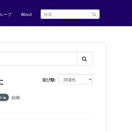
ループ
About
た
並び順
on
組織: