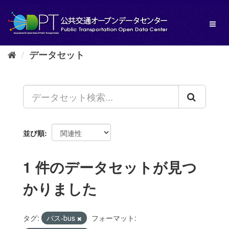
ス
キ
Toggl
ッ
naviga
プ
し
データセット
て
内
容
へ
並び順
1 件のデータセットが見つ
かりました
タグ:
バス-bus
フォーマット: