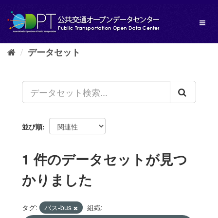
ス
キ
Toggl
ッ
naviga
プ
し
データセット
て
内
容
へ
並び順
1 件のデータセットが見つ
かりました
タグ:
バス-bus
組織: