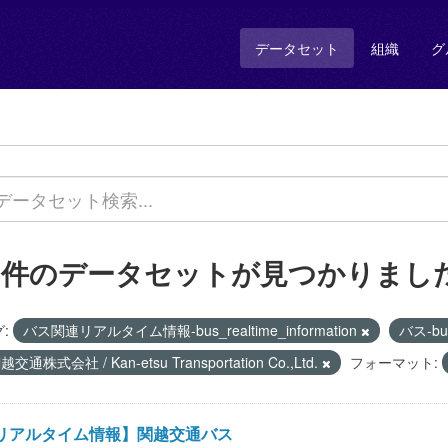
データセット
組織
グ
1 件のデータセットが見つかりまし
:
バス関連リアルタイム情報-bus_realtime_information
バス-b
越交通株式会社 / Kan-etsu Transportation Co.,Ltd.
フォーマット:
リアルタイム情報】関越交通バス