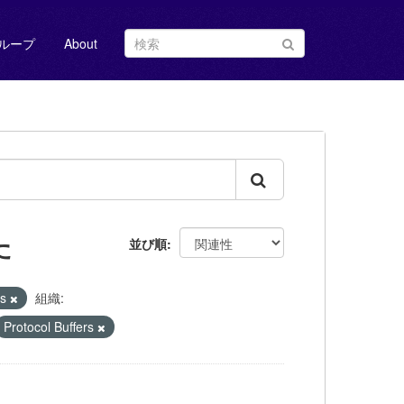
ループ
About
た
並び順
us
組織:
Protocol Buffers