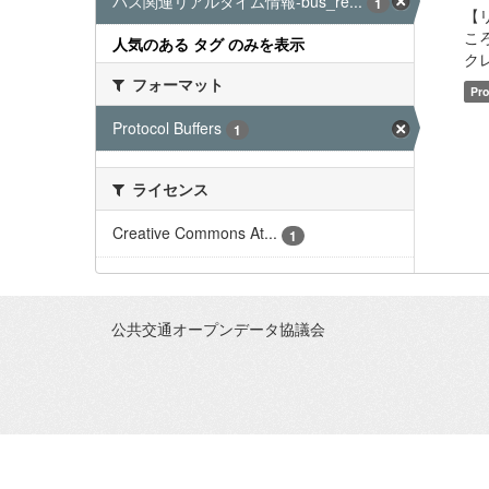
バス関連リアルタイム情報-bus_re...
1
【
こ
人気のある タグ のみを表示
クレ
フォーマット
Pro
Protocol Buffers
1
ライセンス
Creative Commons At...
1
公共交通オープンデータ協議会