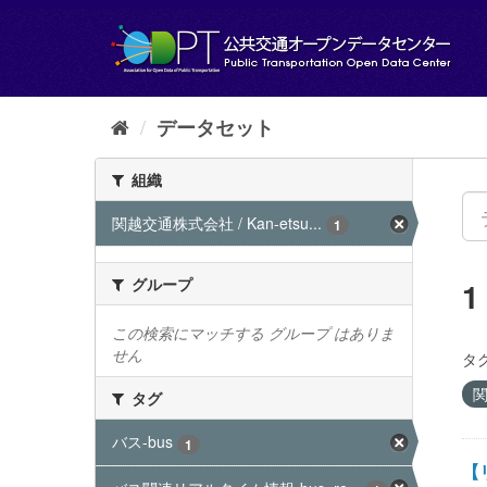
ス
キ
ッ
プ
し
て
データセット
内
容
組織
へ
関越交通株式会社 / Kan-etsu...
1
グループ
この検索にマッチする グループ はありま
せん
タグ
関
タグ
バス-bus
1
【