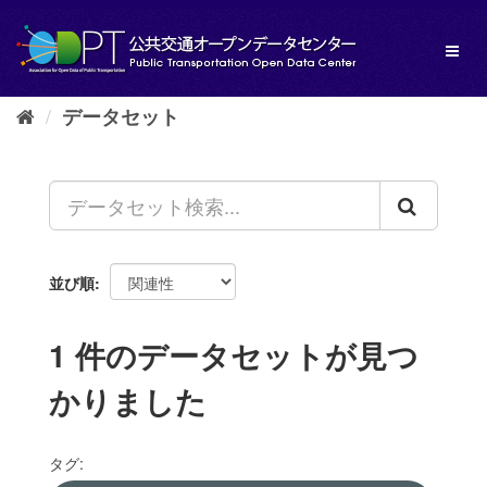
ス
キ
Toggl
ッ
naviga
プ
し
データセット
て
内
容
へ
並び順
1 件のデータセットが見つ
かりました
タグ: