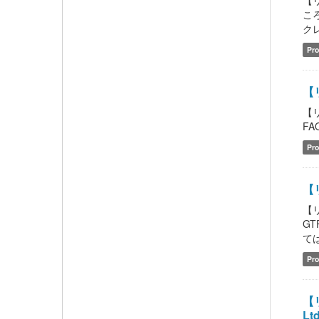
【
こ
クレ
Pro
【
【
FAQ
Pro
【リ
【リ
GT
ては
Pro
【リ
Ltd