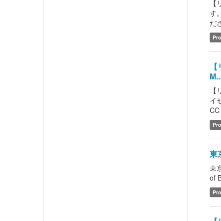
【
す
ださい
Pro
【リ
M..
【
イセ
CC 
Pro
東京
東京
of 
Pro