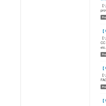
【リ
pro
Pro
【
【
CC
etc
Pro
【
【
FAQ
Pro
【リ