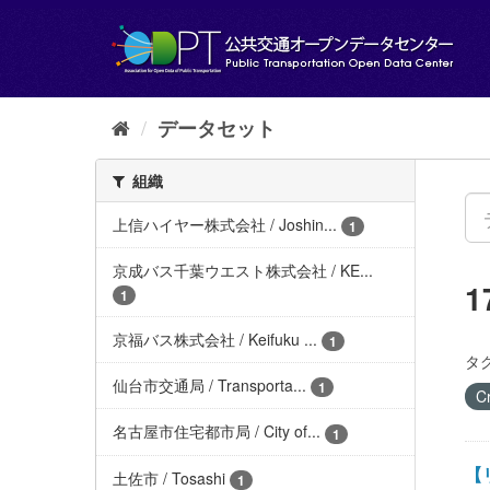
ス
キ
ッ
プ
し
て
データセット
内
容
組織
へ
上信ハイヤー株式会社 / Joshin...
1
京成バス千葉ウエスト株式会社 / KE...
1
京福バス株式会社 / Keifuku ...
1
タグ
仙台市交通局 / Transporta...
1
C
名古屋市住宅都市局 / City of...
1
【リ
土佐市 / Tosashi
1