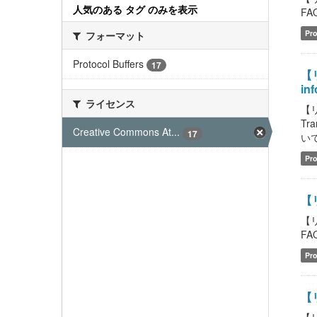
人気のある タグ のみを表示
FAQ
Pro
フォーマット
Protocol Buffers
17
【リ
inf
ライセンス
【リ
Tr
Creative Commons At...
17
いて
Pro
【
【
FAQ
Pro
【