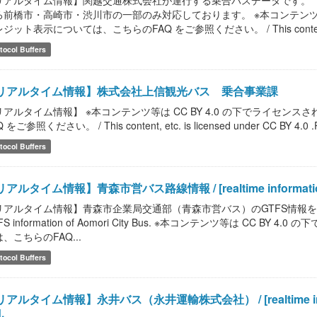
リアルタイム情報】関越交通株式会社が運行する乗合バスデータです。（
ろ前橋市・高崎市・渋川市の一部のみ対応しております。 ※本コンテンツ等は
ジット表示については、こちらのFAQ をご参照ください。 / This content, et
tocol Buffers
リアルタイム情報】株式会社上信観光バス 乗合事業課
リアルタイム情報】 ※本コンテンツ等は CC BY 4.0 の下でライセ
 をご参照ください。 / This content, etc. is licensed under CC BY 4.0 .Please
tocol Buffers
アルタイム情報】青森市営バス路線情報 / [realtime information] Ao
アルタイム情報】青森市企業局交通部（青森市営バス）のGTFS情報を提供します。 / [r
FS information of Aomori City Bus. ※本コンテンツ等は CC
、こちらのFAQ...
tocol Buffers
アルタイム情報】永井バス（永井運輸株式会社） / [realtime informati
.