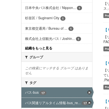
【
日本中央バス株式会社 / Nippon...
ス」含
1
Pro
杉並区 / Suginami City
1
東京都交通局 / Bureau of ...
1
【
【
株式会社上信観光バス / Joshin...
1
FAQ
組織をもっと見る
Pro
グループ
【
この検索にマッチする グループ はありま
【
せん
てい
.Pl
タグ
Pro
バス-bus
17
【
バス関連リアルタイム情報-bus_re...
17
【