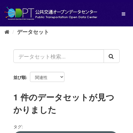
ス
キ
Toggl
ッ
naviga
プ
し
データセット
て
内
容
へ
並び順
1 件のデータセットが見つ
かりました
タグ: