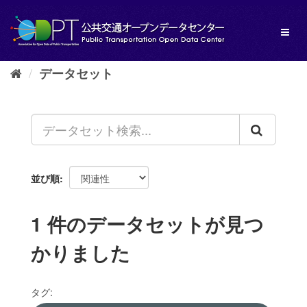
ス
キ
Toggl
ッ
naviga
プ
し
データセット
て
内
容
へ
並び順
1 件のデータセットが見つ
かりました
タグ: