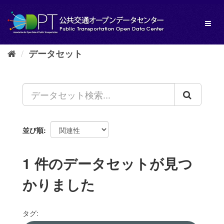
ス
キ
Toggl
ッ
naviga
プ
し
データセット
て
内
容
へ
並び順
1 件のデータセットが見つ
かりました
タグ: