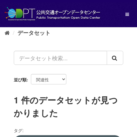
ス
キ
Toggl
ッ
naviga
プ
し
データセット
て
内
容
へ
並び順
1 件のデータセットが見つ
かりました
タグ: