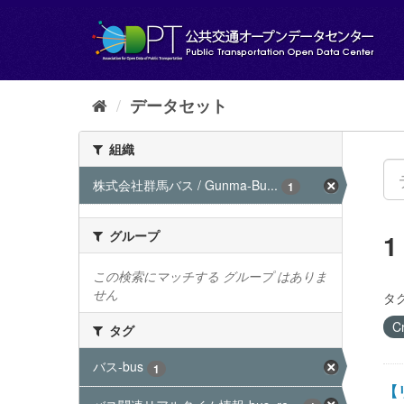
ス
キ
ッ
プ
し
て
データセット
内
容
組織
へ
株式会社群馬バス / Gunma-Bu...
1
グループ
この検索にマッチする グループ はありま
せん
タグ
C
タグ
バス-bus
1
【リ