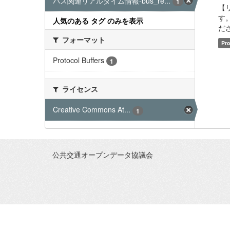
バス関連リアルタイム情報-bus_re...
1
【
す
人気のある タグ のみを表示
ださい
フォーマット
Pro
Protocol Buffers
1
ライセンス
Creative Commons At...
1
公共交通オープンデータ協議会