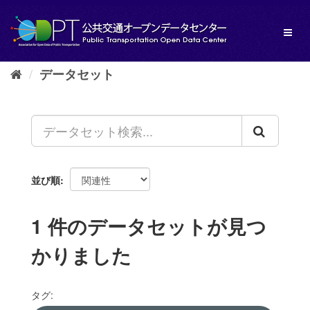
ス
キ
Toggl
ッ
naviga
プ
し
データセット
て
内
容
へ
並び順
1 件のデータセットが見つ
かりました
タグ: