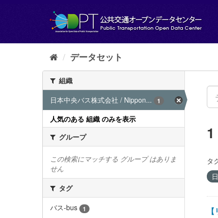
ス
キ
ッ
プ
し
て
データセット
内
容
組織
へ
日本中央バス株式会社 / Nippon...
1
人気のある 組織 のみを表示
グループ
この検索にマッチする グループ はありま
タグ
せん
日
タグ
バス-bus
1
【