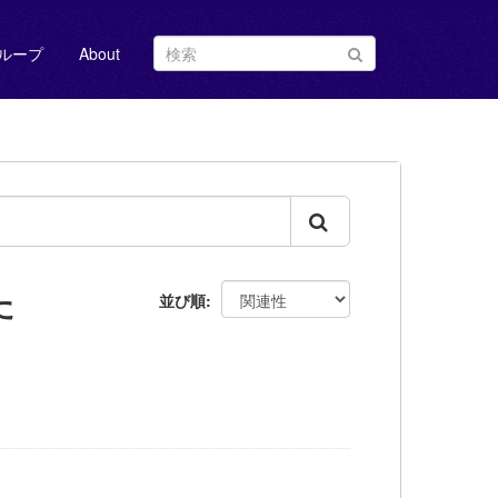
ループ
About
た
並び順