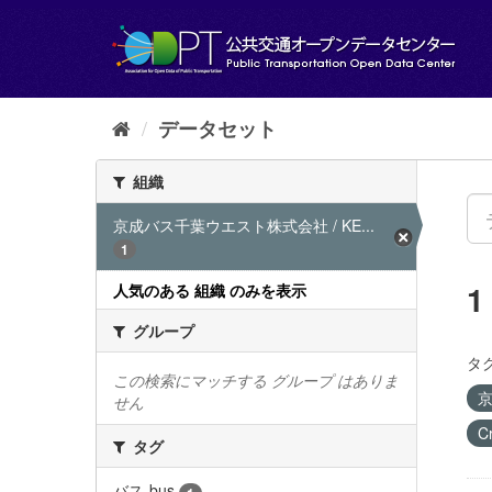
ス
キ
ッ
プ
し
て
データセット
内
容
組織
へ
京成バス千葉ウエスト株式会社 / KE...
1
人気のある 組織 のみを表示
グループ
タグ
この検索にマッチする グループ はありま
京
せん
C
タグ
バス-bus