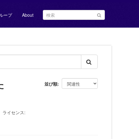
ループ
About
た
並び順
ライセンス: