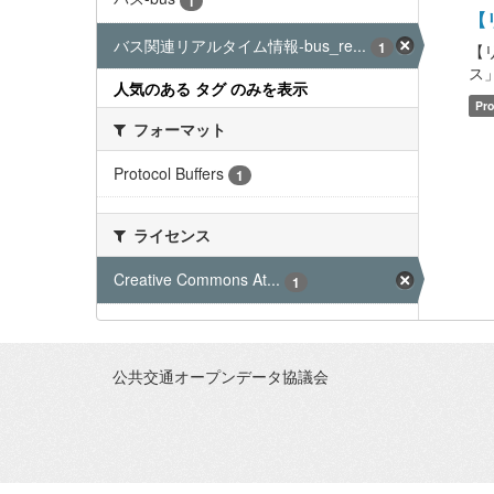
1
【リ
バス関連リアルタイム情報-bus_re...
1
【
ス」含
人気のある タグ のみを表示
Pro
フォーマット
Protocol Buffers
1
ライセンス
Creative Commons At...
1
公共交通オープンデータ協議会