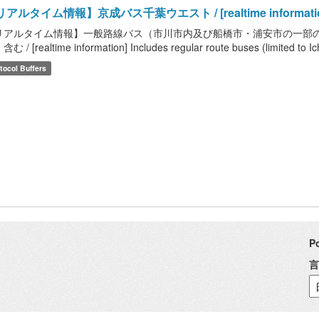
アルタイム情報】京成バス千葉ウエスト / [realtime information]
リアルタイム情報】一般路線バス（市川市内及び船橋市・浦安市の一部
む / [realtime information] Includes regular route buses (limited to Ic
tocol Buffers
P
言