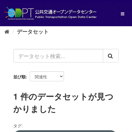
ス
キ
Toggl
ッ
naviga
プ
し
データセット
て
内
容
へ
並び順
1 件のデータセットが見つ
かりました
タグ: