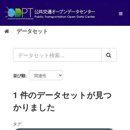
ス
キ
Toggl
ッ
naviga
プ
し
データセット
て
内
容
へ
並び順
1 件のデータセットが見つ
かりました
タグ: