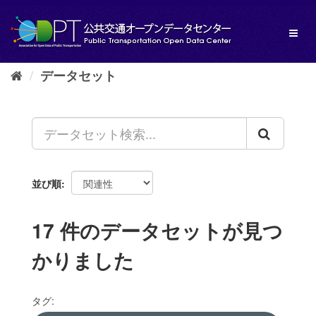
ス
キ
Toggl
ッ
naviga
プ
し
データセット
て
内
容
へ
並び順
17 件のデータセットが見つ
かりました
タグ: