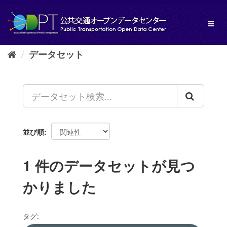
ス
キ
Toggl
ッ
naviga
プ
し
データセット
て
内
容
へ
並び順
1 件のデータセットが見つ
かりました
タグ: