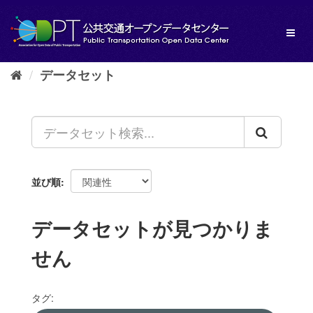
ス
キ
Toggl
ッ
naviga
プ
し
データセット
て
内
容
へ
並び順
データセットが見つかりま
せん
タグ: