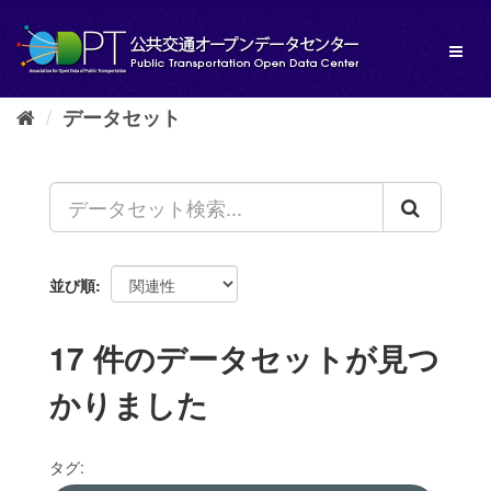
ス
キ
Toggl
ッ
naviga
プ
し
データセット
て
内
容
へ
並び順
17 件のデータセットが見つ
かりました
タグ: