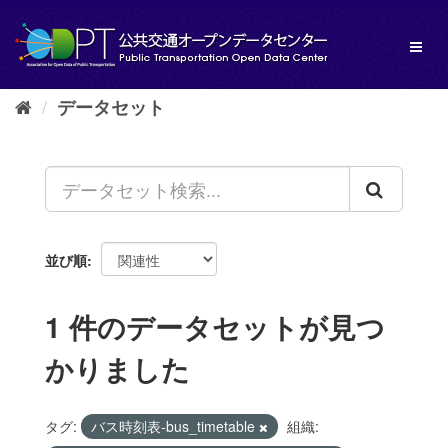
ス
キ
Toggl
ッ
naviga
プ
し
データセット
て
内
容
へ
並び順
1 件のデータセットが見つ
かりました
タグ:
バス時刻表-bus_timetable
組織: