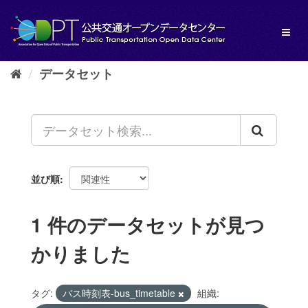
ス
キ
Toggl
ッ
naviga
プ
し
データセット
て
内
容
へ
並び順
1 件のデータセットが見つ
かりました
タグ:
バス時刻表-bus_timetable
組織: