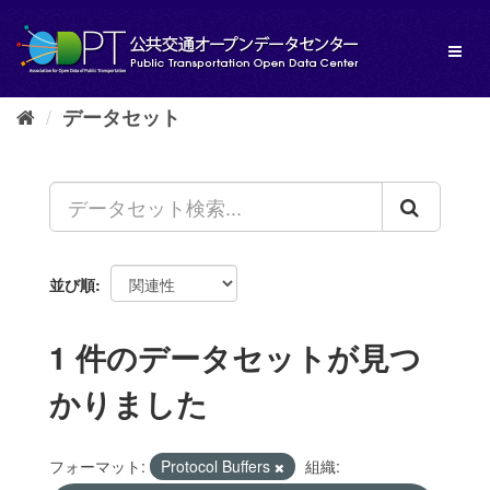
ス
キ
Toggl
ッ
naviga
プ
し
データセット
て
内
容
へ
並び順
1 件のデータセットが見つ
かりました
フォーマット:
Protocol Buffers
組織: