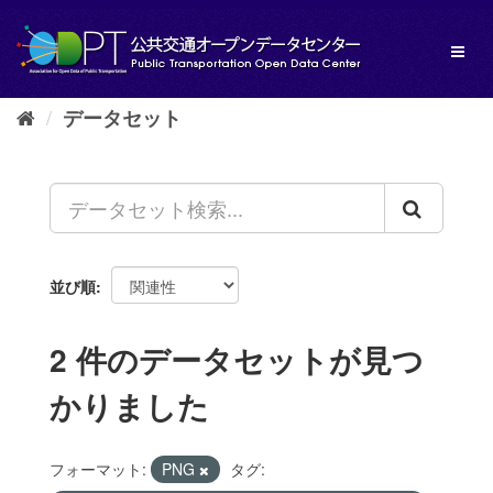
ス
キ
Toggl
ッ
naviga
プ
し
データセット
て
内
容
へ
並び順
2 件のデータセットが見つ
かりました
フォーマット:
PNG
タグ: