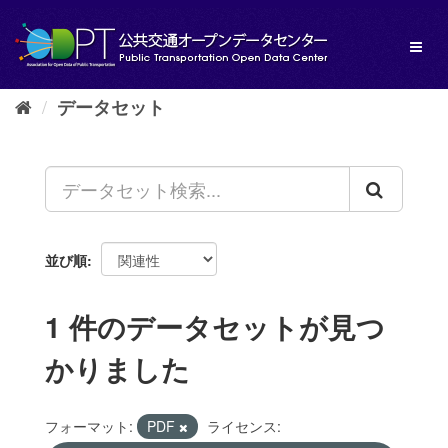
ス
キ
Toggl
ッ
naviga
プ
し
データセット
て
内
容
へ
並び順
1 件のデータセットが見つ
かりました
フォーマット:
PDF
ライセンス: