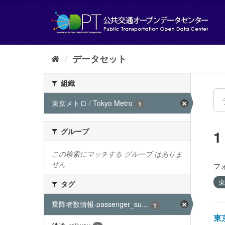
ス
キ
ッ
プ
し
て
データセット
内
容
組織
へ
東京メトロ / Tokyo Metro
1
グループ
この検索にマッチする グループ はありま
せん
フ
東
タグ
乗降者数情報-passenger_su...
1
東京