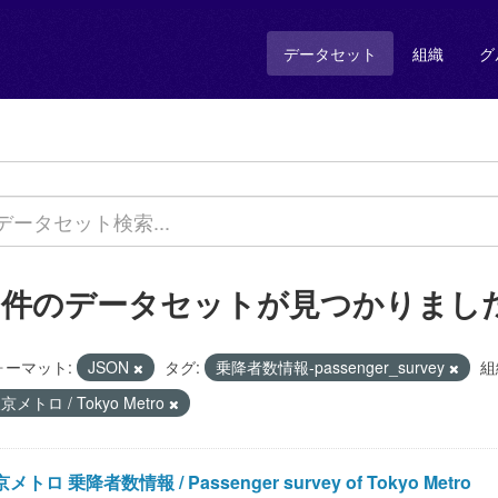
データセット
組織
グ
1 件のデータセットが見つかりまし
ォーマット:
JSON
タグ:
乗降者数情報-passenger_survey
組
京メトロ / Tokyo Metro
メトロ 乗降者数情報 / Passenger survey of Tokyo Metro