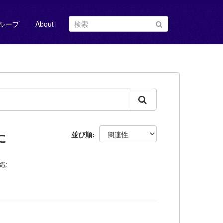
ループ
About
た
並び順
織: