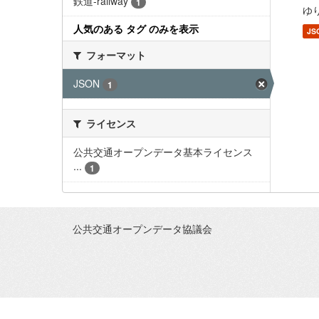
鉄道-railway
1
ゆり
人気のある タグ のみを表示
JS
フォーマット
JSON
1
ライセンス
公共交通オープンデータ基本ライセンス
...
1
公共交通オープンデータ協議会