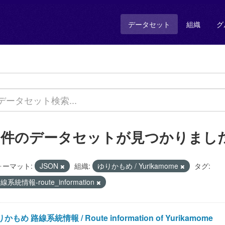
データセット
組織
グ
1 件のデータセットが見つかりまし
ォーマット:
JSON
組織:
ゆりかもめ / Yurikamome
タグ:
線系統情報-route_information
かもめ 路線系統情報 / Route information of Yurikamome