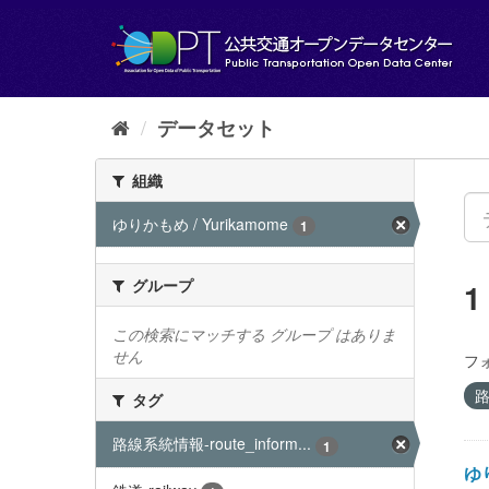
ス
キ
ッ
プ
し
て
データセット
内
容
組織
へ
ゆりかもめ / Yurikamome
1
グループ
この検索にマッチする グループ はありま
せん
フ
路
タグ
路線系統情報-route_inform...
1
ゆり