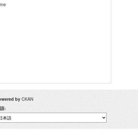
ome
owered by
CKAN
語