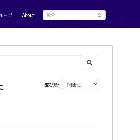
ループ
About
た
並び順