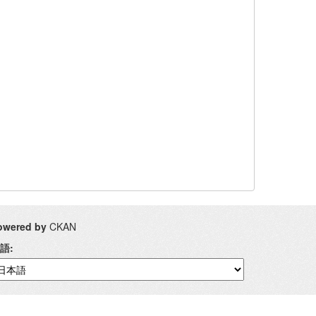
owered by
CKAN
語