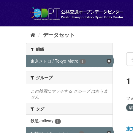
ス
キ
ッ
プ
し
て
データセット
内
容
組織
へ
東京メトロ / Tokyo Metro
1
グループ
この検索にマッチする グループ はありま
せん
フ
駅
タグ
鉄道-railway
1
東京