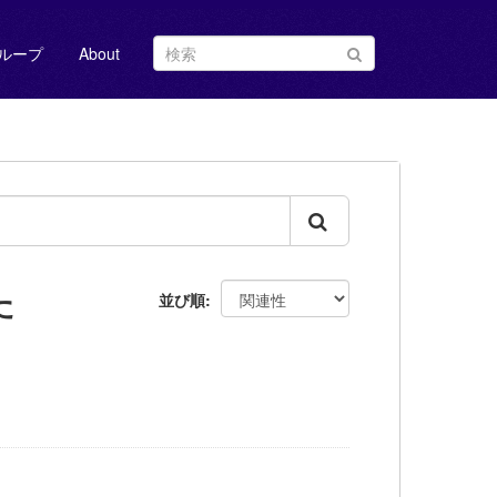
ループ
About
た
並び順