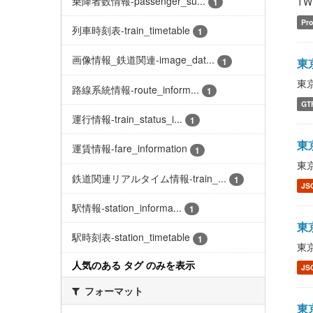
乗降者数情報-passenger_su...
TWR
1
Pro
列車時刻表-train_timetable
1
画像情報_鉄道関連-image_dat...
1
東京
東京
路線系統情報-route_inform...
1
GT
運行情報-train_status_i...
1
東京
運賃情報-fare_information
1
東京
鉄道関連リアルタイム情報-train_...
1
JS
駅情報-station_informa...
1
東京
駅時刻表-station_timetable
1
東京
人気のある タグ のみを表示
JS
フォーマット
東京