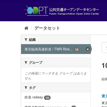
ス
キ
ッ
プ
し
て
データセット
内
容
組織
へ
東京臨海高速鉄道 / TWR Rink...
10
グループ
この検索にマッチする グループ はありま
せん
組織
タグ
東京
鉄道-railway
10
東京