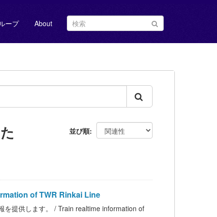
ループ
About
した
並び順
ion of TWR Rinkai Line
 Train realtime information of