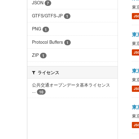
JSON
7
東京
GTFS/GTFS-JP
1
JS
PNG
1
東京
Protocol Buffers
1
東京
JS
ZIP
1
東京
ライセンス
東京
公共交通オープンデータ基本ライセンス
JS
...
10
東京
東京
JS