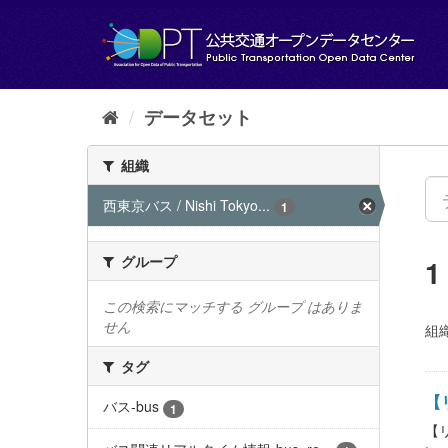
ス
キ
ッ
プ
し
て
データセット
内
容
組織
へ
西東京バス / Nishi Tokyo...
1
グループ
この検索にマッチする グループ はありま
せん
組織
タグ
【リ
バス-bus
1
【