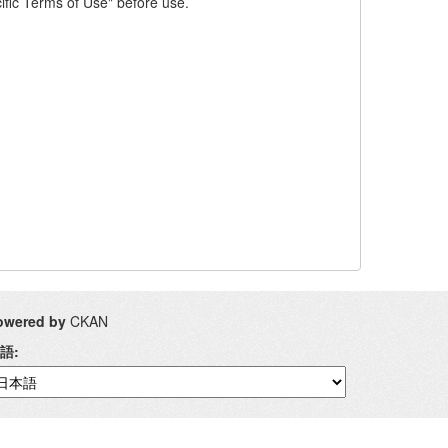
fic Terms of Use" before use.
owered by
CKAN
語