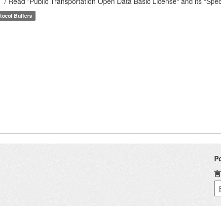
/ Read "Public Transportation Open Data Basic License" and its "Speci
tocol Buffers
P
言