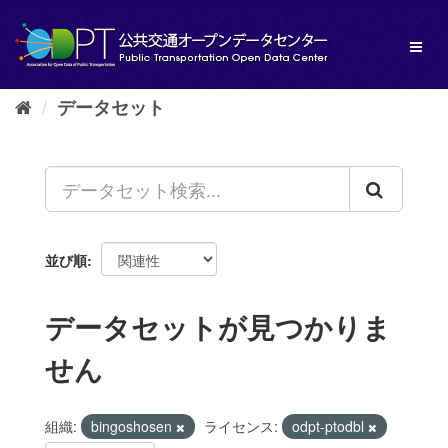
ス
キ
Toggl
ッ
naviga
プ
し
データセット
て
内
容
へ
並び順
データセットが見つかりま
せん
組織:
bingoshosen
ライセンス:
odpt-ptodbl