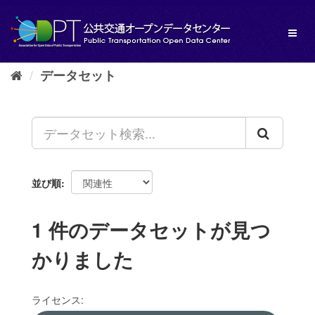
ス
キ
Toggl
ッ
naviga
プ
し
データセット
て
内
容
へ
並び順
1 件のデータセットが見つ
かりました
ライセンス: