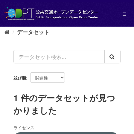
ス
キ
Toggl
ッ
naviga
プ
し
データセット
て
内
容
へ
並び順
1 件のデータセットが見つ
かりました
ライセンス: