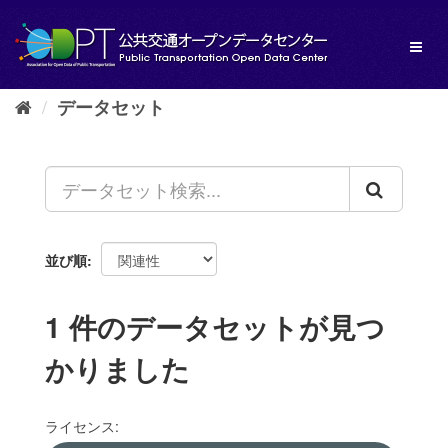
ス
キ
Toggl
ッ
naviga
プ
し
データセット
て
内
容
へ
並び順
1 件のデータセットが見つ
かりました
ライセンス: