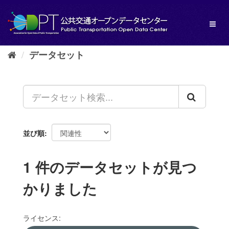
ス
キ
Toggl
ッ
naviga
プ
し
データセット
て
内
容
へ
並び順
1 件のデータセットが見つ
かりました
ライセンス: