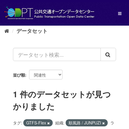
ス
キ
Toggl
ッ
naviga
プ
し
データセット
て
内
容
へ
並び順
1 件のデータセットが見つ
かりました
タグ:
GTFS-Flex
組織:
順風路 / JUNPUZI
ラ