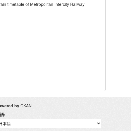
f Metropolitan Intercity Railway
owered by
CKAN
語