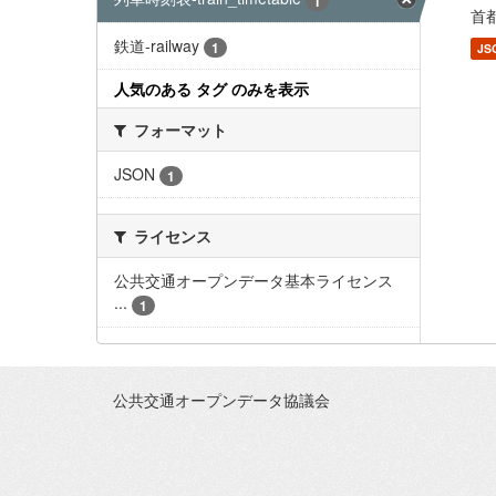
1
首都
鉄道-railway
1
JS
人気のある タグ のみを表示
フォーマット
JSON
1
ライセンス
公共交通オープンデータ基本ライセンス
...
1
公共交通オープンデータ協議会