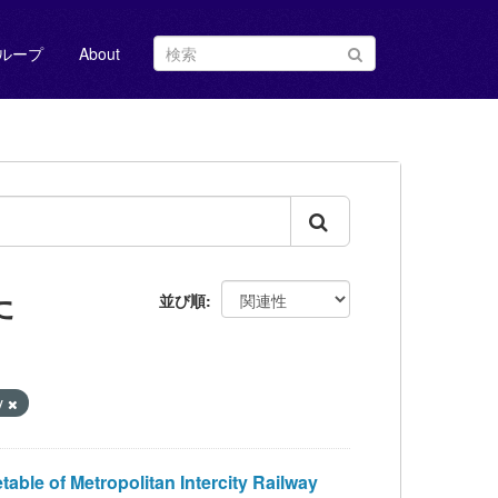
ループ
About
た
並び順
y
Metropolitan Intercity Railway