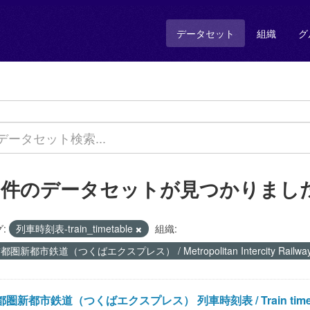
データセット
組織
グ
1 件のデータセットが見つかりまし
:
列車時刻表-train_timetable
組織:
都圏新都市鉄道（つくばエクスプレス） / Metropolitan Intercity Railwa
圏新都市鉄道（つくばエクスプレス） 列車時刻表 / Train timetable of 