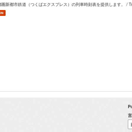
圏新都市鉄道（つくばエクスプレス）の列車時刻表を提供します。 / Train timetable o
ON
P
言