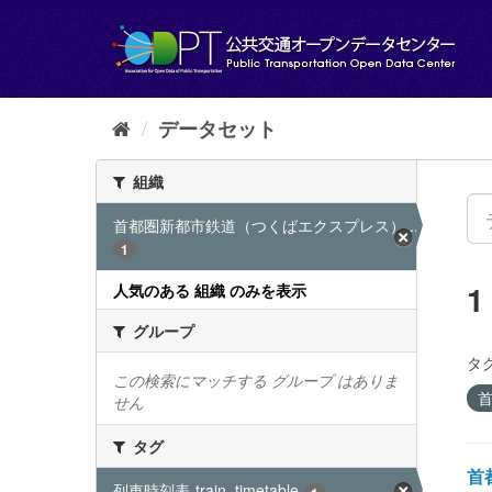
ス
キ
ッ
プ
し
て
データセット
内
容
組織
へ
首都圏新都市鉄道（つくばエクスプレス）...
1
人気のある 組織 のみを表示
グループ
タグ
この検索にマッチする グループ はありま
首
せん
タグ
首都
列車時刻表-train_timetable