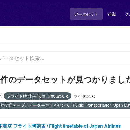
データセット
組織
グ
2 件のデータセットが見つかりまし
:
フライト時刻表-flight_timetable
ライセンス:
共交通オープンデータ基本ライセンス / Public Transportation Open Data 
航空 フライト時刻表 / Flight timetable of Japan Airlines