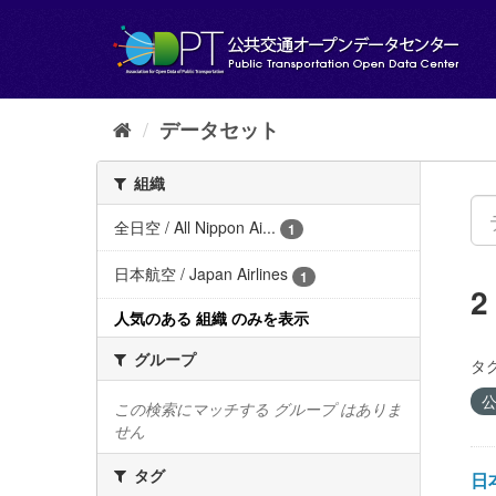
ス
キ
ッ
プ
し
て
データセット
内
容
組織
へ
全日空 / All Nippon Ai...
1
日本航空 / Japan Airlines
1
人気のある 組織 のみを表示
グループ
タグ
公
この検索にマッチする グループ はありま
せん
タグ
日本