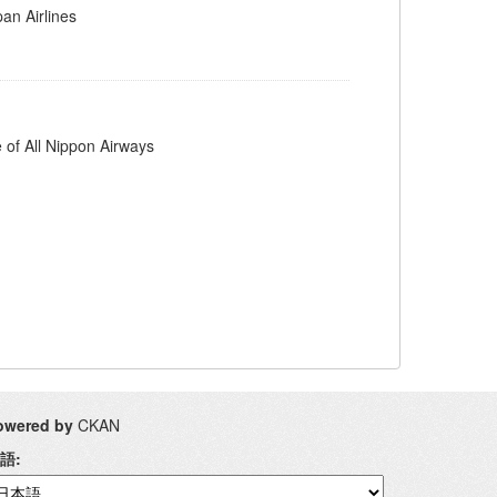
Airlines
l Nippon Airways
owered by
CKAN
語