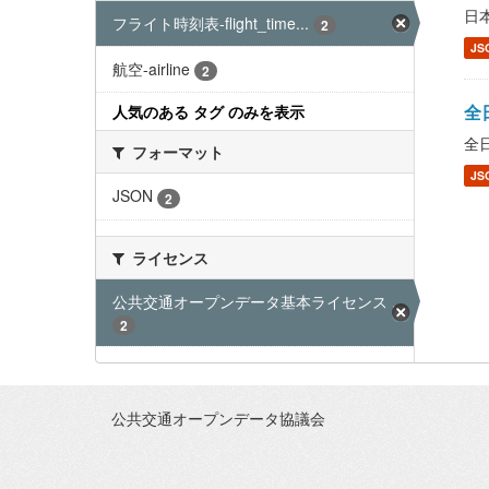
日本
フライト時刻表-flight_time...
2
JS
航空-airline
2
全日
人気のある タグ のみを表示
全日
フォーマット
JS
JSON
2
ライセンス
公共交通オープンデータ基本ライセンス ...
2
公共交通オープンデータ協議会