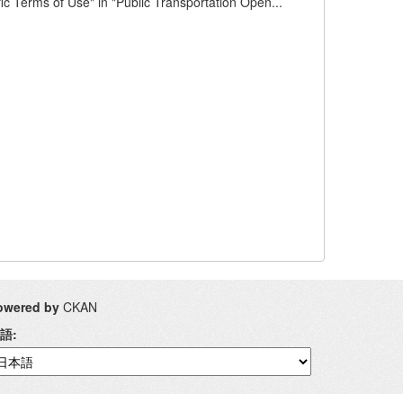
se" in "Public Transportation Open...
owered by
CKAN
語