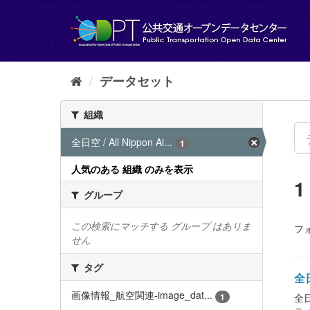
ス
キ
ッ
プ
し
て
データセット
内
容
組織
へ
全日空 / All Nippon Ai...
1
人気のある 組織 のみを表示
グループ
この検索にマッチする グループ はありま
フ
せん
タグ
全日
画像情報_航空関連-image_dat...
1
全日