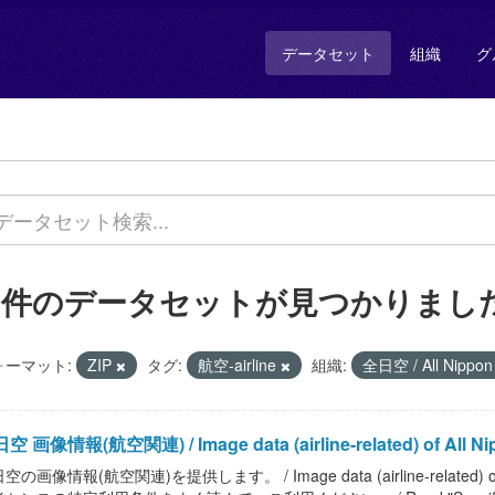
データセット
組織
グ
1 件のデータセットが見つかりまし
ォーマット:
ZIP
タグ:
航空-airline
組織:
全日空 / All Nippon
空 画像情報(航空関連) / Image data (airline-related) of All Ni
空の画像情報(航空関連)を提供します。 / Image data (airline-related)