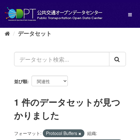
ス
キ
Toggl
ッ
naviga
プ
し
データセット
て
内
容
へ
並び順
1 件のデータセットが見つ
かりました
フォーマット:
Protocol Buffers
組織: