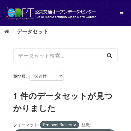
ス
キ
Toggl
ッ
naviga
プ
し
データセット
て
内
容
へ
並び順
1 件のデータセットが見つ
かりました
フォーマット:
Protocol Buffers
組織: