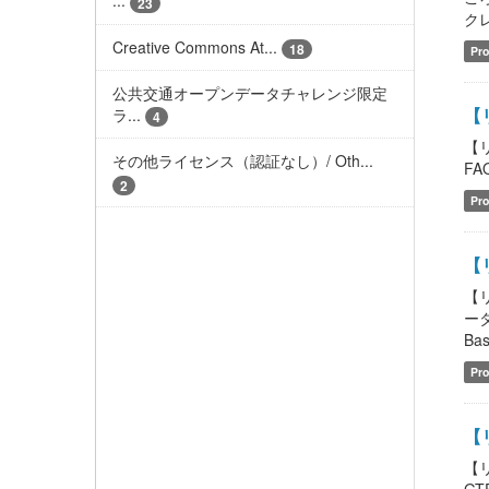
...
23
クレ
Creative Commons At...
18
Pro
公共交通オープンデータチャレンジ限定
【
ラ...
4
【
その他ライセンス（認証なし）/ Oth...
FAQ
2
Pro
【リ
【
ータ
Bas
Pro
【リ
【リ