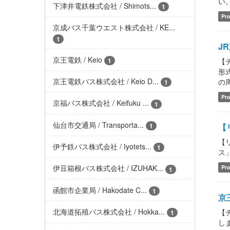
い。 
下津井電鉄株式会社 / Shimots...
1
Pro
京成バス千葉ウエスト株式会社 / KE...
1
JR
京王電鉄 / Keio
1
【チ
形式
京王電鉄バス株式会社 / Keio D...
の
1
Pro
京福バス株式会社 / Keifuku ...
1
仙台市交通局 / Transporta...
1
【リ
【
伊予鉄バス株式会社 / Iyotets...
1
ス」含
伊豆箱根バス株式会社 / IZUHAK...
Pro
1
函館市企業局 / Hakodate C...
1
京王
北海道拓殖バス株式会社 / Hokka...
【チ
1
しま