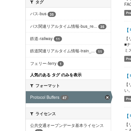
タグ
FAQ
Pro
バス-bus
35
バス関連リアルタイム情報-bus_re...
35
【リ
【
鉄道-railway
11
■
ミス
鉄道関連リアルタイム情報-train_...
11
Pro
フェリー-ferry
1
人気のある タグ のみを表示
【
【
フォーマット
い。 
Protocol Buffers
47
Pro
ライセンス
【
【
公共交通オープンデータ基本ライセンス
こ