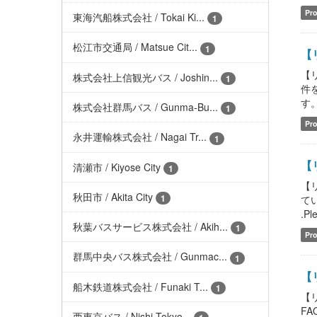
Pro
東海汽船株式会社 / Tokai Ki...
1
松江市交通局 / Matsue Cit...
1
【リ
【
株式会社上信観光バス / Joshin...
1
件
す。
株式会社群馬バス / Gunma-Bu...
1
Pro
永井運輸株式会社 / Nagai Tr...
1
【
清瀬市 / Kiyose City
1
【
秋田市 / Akita City
1
てい
.Pl
秋葉バスサービス株式会社 / Akih...
1
Pro
群馬中央バス株式会社 / Gunmac...
1
【
船木鉄道株式会社 / Funaki T...
1
【
FAQ
西東京バス / Nishi Tokyo...