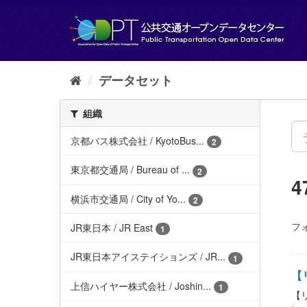
ス
キ
ッ
プ
し
て
データセット
内
容
組織
へ
京都バス株式会社 / KyotoBus...
2
東京都交通局 / Bureau of ...
2
横浜市交通局 / City of Yo...
2
フ
JR東日本 / JR East
1
JR東日本アイステイションズ / JR...
1
【
上信ハイヤー株式会社 / Joshin...
1
【