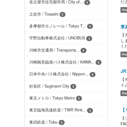
ださい
名古屋市住宅都市局 / City of...
1
Pro
土佐市 / Tosashi
1
多摩都市モノレール / Tokyo T...
東武
1
【チ
宇野自動車株式会社 / UNOBUS
1
しま
くださ
川崎市交通局 / Transporta...
1
Pro
川崎鶴見臨港バス株式会社 / KAWA...
1
JR
日本中央バス株式会社 / Nippon...
1
【チ
イム情
杉並区 / Suginami City
1
Pro
東京メトロ / Tokyo Metro
1
【
東京臨海高速鉄道 / TWR Rink...
1
【
東武鉄道 / Tobu
1
FAQ