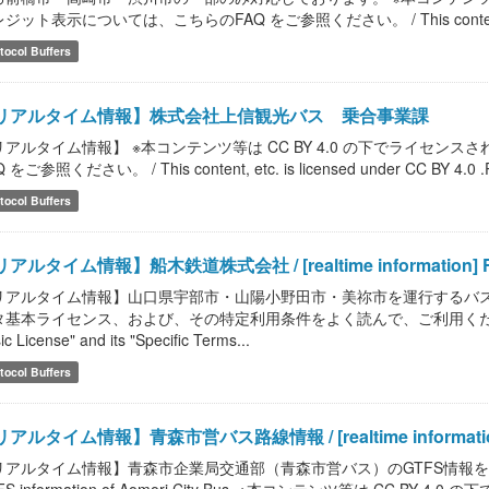
ジット表示については、こちらのFAQ をご参照ください。 / This content, et
tocol Buffers
リアルタイム情報】株式会社上信観光バス 乗合事業課
リアルタイム情報】 ※本コンテンツ等は CC BY 4.0 の下でライセ
 をご参照ください。 / This content, etc. is licensed under CC BY 4.0 .Please
tocol Buffers
アルタイム情報】船木鉄道株式会社 / [realtime information] Funa
リアルタイム情報】山口県宇部市・山陽小野田市・美祢市を運行するバス
基本ライセンス、および、その特定利用条件をよく読んで、ご利用ください。 / Read "
ic License" and its "Specific Terms...
tocol Buffers
アルタイム情報】青森市営バス路線情報 / [realtime information] Ao
アルタイム情報】青森市企業局交通部（青森市営バス）のGTFS情報を提供します。 / [r