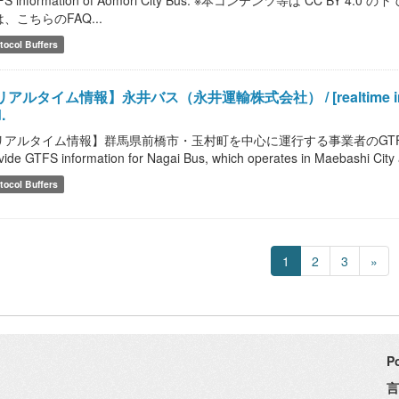
FS information of Aomori City Bus. ※本コンテンツ等は CC
、こちらのFAQ...
tocol Buffers
アルタイム情報】永井バス（永井運輸株式会社） / [realtime informati
.
アルタイム情報】群馬県前橋市・玉村町を中心に運行する事業者のGTFS情報を提供しま
vide GTFS information for Nagai Bus, which operates in Maebashi Ci
tocol Buffers
1
2
3
»
P
言