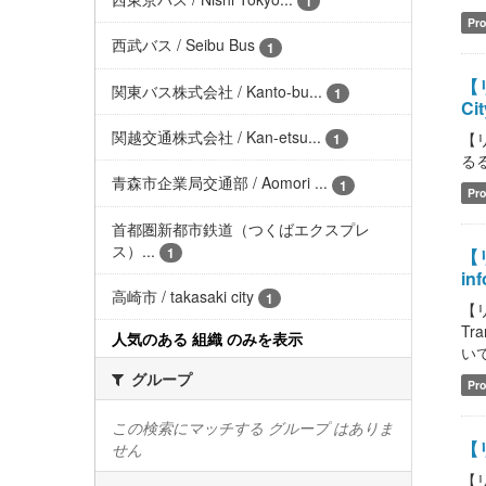
1
Pro
西武バス / Seibu Bus
1
【
関東バス株式会社 / Kanto-bu...
1
Ci
関越交通株式会社 / Kan-etsu...
【
1
るるの
青森市企業局交通部 / Aomori ...
1
Pro
首都圏新都市鉄道（つくばエクスプレ
ス）...
1
【リ
inf
高崎市 / takasaki city
1
【リ
Tr
人気のある 組織 のみを表示
いて
グループ
Pro
この検索にマッチする グループ はありま
【
せん
【