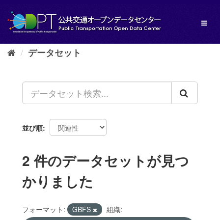
ス
キ
Toggl
ッ
naviga
プ
し
データセット
て
内
容
へ
並び順
2 件のデータセットが見つ
かりました
フォーマット:
GBFS
組織: