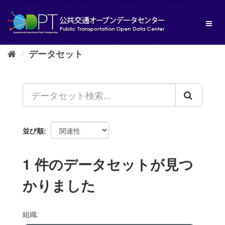
ス
キ
Toggl
ッ
naviga
プ
し
データセット
て
内
容
へ
並び順
1 件のデータセットが見つ
かりました
組織: